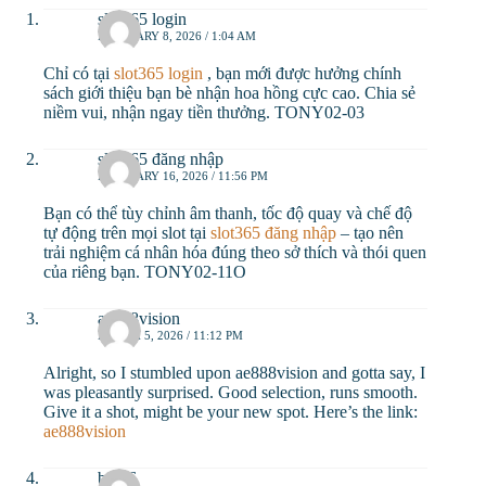
slot365 login
FEBRUARY 8, 2026 / 1:04 AM
Chỉ có tại
slot365 login
, bạn mới được hưởng chính
sách giới thiệu bạn bè nhận hoa hồng cực cao. Chia sẻ
niềm vui, nhận ngay tiền thưởng. TONY02-03
slot365 đăng nhập
FEBRUARY 16, 2026 / 11:56 PM
Bạn có thể tùy chỉnh âm thanh, tốc độ quay và chế độ
tự động trên mọi slot tại
slot365 đăng nhập
– tạo nên
trải nghiệm cá nhân hóa đúng theo sở thích và thói quen
của riêng bạn. TONY02-11O
ae888vision
MARCH 5, 2026 / 11:12 PM
Alright, so I stumbled upon ae888vision and gotta say, I
was pleasantly surprised. Good selection, runs smooth.
Give it a shot, might be your new spot. Here’s the link:
ae888vision
big86