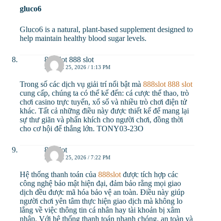
gluco6
Gluco6 is a natural, plant-based supplement designed to
help maintain healthy blood sugar levels.
888slot 888 slot
MARCH 25, 2026 / 1:13 PM
Trong số các dịch vụ giải trí nổi bật mà
888slot 888 slot
cung cấp, chúng ta có thể kể đến: cá cược thể thao, trò
chơi casino trực tuyến, xổ số và nhiều trò chơi điện tử
khác. Tất cả những điều này được thiết kế để mang lại
sự thư giãn và phấn khích cho người chơi, đồng thời
cho cơ hội để thắng lớn. TONY03-23O
888slot
MARCH 25, 2026 / 7:22 PM
Hệ thống thanh toán của
888slot
được tích hợp các
công nghệ bảo mật hiện đại, đảm bảo rằng mọi giao
dịch đều được mã hóa bảo vệ an toàn. Điều này giúp
người chơi yên tâm thực hiện giao dịch mà không lo
lắng về việc thông tin cá nhân hay tài khoản bị xâm
nhập. Với hệ thống thanh toán nhanh chóng, an toàn và