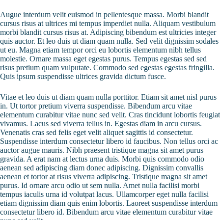
Augue interdum velit euismod in pellentesque massa. Morbi blandit
cursus risus at ultrices mi tempus imperdiet nulla. Aliquam vestibulum
morbi blandit cursus risus at. Adipiscing bibendum est ultricies integer
quis auctor. Et leo duis ut diam quam nulla. Sed velit dignissim sodales
ut eu. Magna etiam tempor orci eu lobortis elementum nibh tellus
molestie. Ornare massa eget egestas purus. Tempus egestas sed sed
risus pretium quam vulputate. Commodo sed egestas egestas fringilla.
Quis ipsum suspendisse ultrices gravida dictum fusce.
Vitae et leo duis ut diam quam nulla porttitor. Etiam sit amet nisl purus
in. Ut tortor pretium viverra suspendisse. Bibendum arcu vitae
elementum curabitur vitae nunc sed velit. Cras tincidunt lobortis feugiat
vivamus. Lacus sed viverra tellus in. Egestas diam in arcu cursus.
Venenatis cras sed felis eget velit aliquet sagittis id consectetur.
Suspendisse interdum consectetur libero id faucibus. Non tellus orci ac
auctor augue mauris. Nibh praesent tristique magna sit amet purus
gravida. A erat nam at lectus urna duis. Morbi quis commodo odio
aenean sed adipiscing diam donec adipiscing. Dignissim convallis
aenean et tortor at risus viverra adipiscing. Tristique magna sit amet
purus. Id ornare arcu odio ut sem nulla. Amet nulla facilisi morbi
tempus iaculis urna id volutpat lacus. Ullamcorper eget nulla facilisi
etiam dignissim diam quis enim lobortis. Laoreet suspendisse interdum
consectetur libero id. Bibendum arcu vitae elementum curabitur vitae