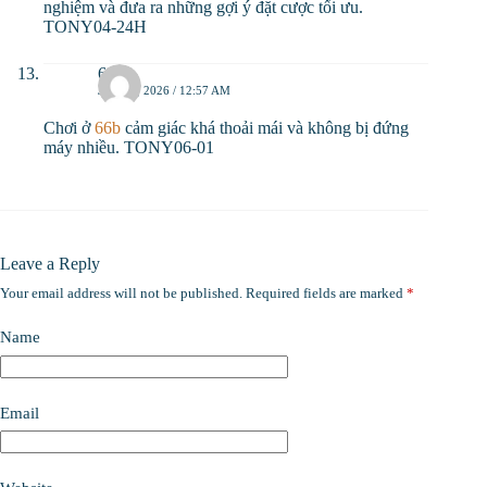
nghiệm và đưa ra những gợi ý đặt cược tối ưu.
TONY04-24H
66b
JUNE 2, 2026 / 12:57 AM
Chơi ở
66b
cảm giác khá thoải mái và không bị đứng
máy nhiều. TONY06-01
Leave a Reply
Your email address will not be published.
Required fields are marked
*
Name
Email