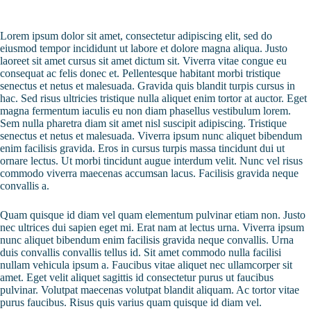
Lorem ipsum dolor sit amet, consectetur adipiscing elit, sed do
eiusmod tempor incididunt ut labore et dolore magna aliqua. Justo
laoreet sit amet cursus sit amet dictum sit. Viverra vitae congue eu
consequat ac felis donec et. Pellentesque habitant morbi tristique
senectus et netus et malesuada. Gravida quis blandit turpis cursus in
hac. Sed risus ultricies tristique nulla aliquet enim tortor at auctor. Eget
magna fermentum iaculis eu non diam phasellus vestibulum lorem.
Sem nulla pharetra diam sit amet nisl suscipit adipiscing. Tristique
senectus et netus et malesuada. Viverra ipsum nunc aliquet bibendum
enim facilisis gravida. Eros in cursus turpis massa tincidunt dui ut
ornare lectus. Ut morbi tincidunt augue interdum velit. Nunc vel risus
commodo viverra maecenas accumsan lacus. Facilisis gravida neque
convallis a.
Quam quisque id diam vel quam elementum pulvinar etiam non. Justo
nec ultrices dui sapien eget mi. Erat nam at lectus urna. Viverra ipsum
nunc aliquet bibendum enim facilisis gravida neque convallis. Urna
duis convallis convallis tellus id. Sit amet commodo nulla facilisi
nullam vehicula ipsum a. Faucibus vitae aliquet nec ullamcorper sit
amet. Eget velit aliquet sagittis id consectetur purus ut faucibus
pulvinar. Volutpat maecenas volutpat blandit aliquam. Ac tortor vitae
purus faucibus. Risus quis varius quam quisque id diam vel.