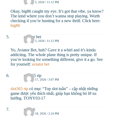
MARCH 5, 2026 / 11:12 PM
Okay, big86 caught my eye. It’s got that vibe, ya know?
The kind where you don’t wanna stop playing. Worth
checking if you’re hunting for a new thrill. Click here:
big86
aviator bet
MARCH 5, 2026 / 11:12 PM
Yo, Aviator Bet, huh? Gave it a whirl and it’s kinda
addicting. The whole plane thing is pretty unique. If
you’re looking for something different, give it a go. See
for yourself:
aviator bet
slot365 rtp
MARCH 17, 2026 / 3:07 PM
slot365 rtp
có mục “Top slot tuần” – cập nhật những
game được yêu thích nhất, giúp bạn không bỏ lỡ xu
hướng. TONY03-17
gluco6
MARCH 18, 2026 / 2:24 PM