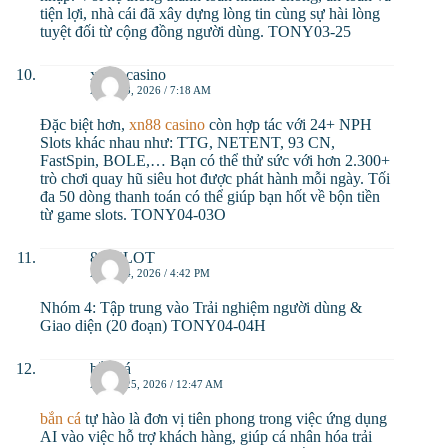
tiện lợi, nhà cái đã xây dựng lòng tin cùng sự hài lòng
tuyệt đối từ cộng đồng người dùng. TONY03-25
xn88 casino
APRIL 3, 2026 / 7:18 AM
Đặc biệt hơn,
xn88 casino
còn hợp tác với 24+ NPH
Slots khác nhau như: TTG, NETENT, 93 CN,
FastSpin, BOLE,… Bạn có thể thử sức với hơn 2.300+
trò chơi quay hũ siêu hot được phát hành mỗi ngày. Tối
đa 50 dòng thanh toán có thể giúp bạn hốt về bộn tiền
từ game slots. TONY04-03O
888SLOT
APRIL 4, 2026 / 4:42 PM
Nhóm 4: Tập trung vào Trải nghiệm người dùng &
Giao diện (20 đoạn) TONY04-04H
bắn cá
APRIL 25, 2026 / 12:47 AM
bắn cá
tự hào là đơn vị tiên phong trong việc ứng dụng
AI vào việc hỗ trợ khách hàng, giúp cá nhân hóa trải