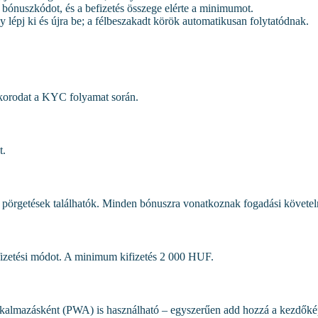
ónuszkódot, és a befizetés összege elérte a minimumot.
gy lépj ki és újra be; a félbeszakadt körök automatikusan folytatódnak.
a korodat a KYC folyamat során.
t.
s pörgetések találhatók. Minden bónuszra vonatkoznak fogadási követe
a fizetési módot. A minimum kifizetés 2 000 HUF.
alkalmazásként (PWA) is használható – egyszerűen add hozzá a kezdők