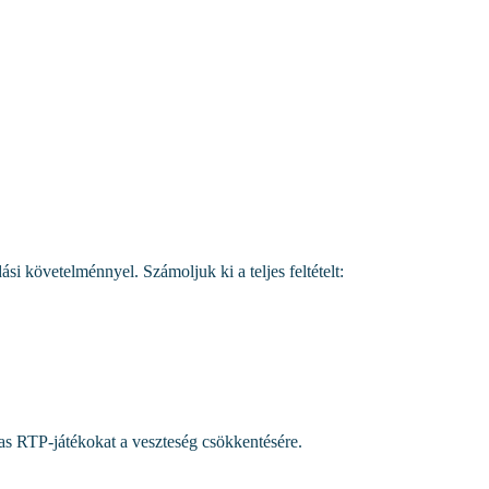
 követelménnyel. Számoljuk ki a teljes feltételt:
s RTP-játékokat a veszteség csökkentésére.