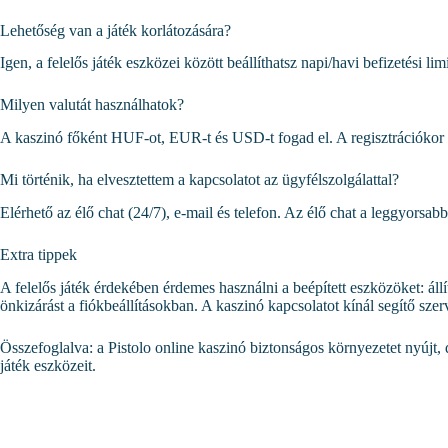
Lehetőség van a játék korlátozására?
Igen, a felelős játék eszközei között beállíthatsz napi/havi befizetési li
Milyen valutát használhatok?
A kaszinó főként HUF-ot, EUR-t és USD-t fogad el. A regisztrációkor 
Mi történik, ha elvesztettem a kapcsolatot az ügyfélszolgálattal?
Elérhető az élő chat (24/7), e-mail és telefon. Az élő chat a leggyorsabb
Extra tippek
A felelős játék érdekében érdemes használni a beépített eszközöket: állít
önkizárást a fiókbeállításokban. A kaszinó kapcsolatot kínál segítő sz
Összefoglalva: a Pistolo online kaszinó biztonságos környezetet nyújt, d
játék eszközeit.