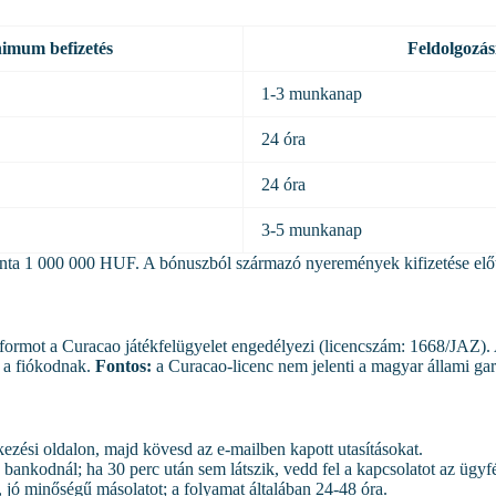
imum befizetés
Feldolgozási
1-3 munkanap
24 óra
24 óra
3-5 munkanap
onta 1 000 000 HUF. A bónuszból származó nyeremények kifizetése előtt 
atformot a Curacao játékfelügyelet engedélyezi (licencszám: 1668/JAZ).
z a fiókodnak.
Fontos:
a Curacao-licenc nem jelenti a magyar állami gara
ntkezési oldalon, majd kövesd az e-mailben kapott utasításokat.
 bankodnál; ha 30 perc után sem látszik, vedd fel a kapcsolatot az ügyfé
jó minőségű másolatot; a folyamat általában 24-48 óra.