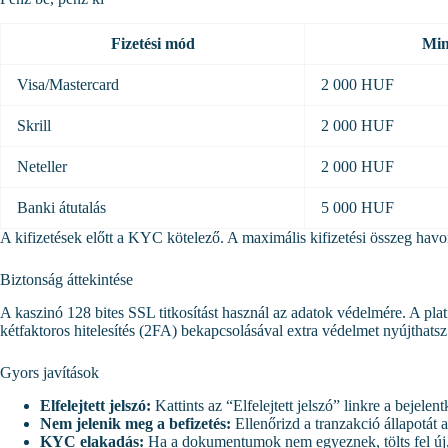
Fizetési mód
Min
Visa/Mastercard
2 000 HUF
Skrill
2 000 HUF
Neteller
2 000 HUF
Banki átutalás
5 000 HUF
A kifizetések előtt a KYC kötelező. A maximális kifizetési összeg hav
Biztonság áttekintése
A kaszinó 128 bites SSL titkosítást használ az adatok védelmére. A pl
kétfaktoros hitelesítés (2FA) bekapcsolásával extra védelmet nyújthats
Gyors javítások
Elfelejtett jelszó:
Kattints az “Elfelejtett jelszó” linkre a bejele
Nem jelenik meg a befizetés:
Ellenőrizd a tranzakció állapotát a
KYC elakadás:
Ha a dokumentumok nem egyeznek, tölts fel új, 