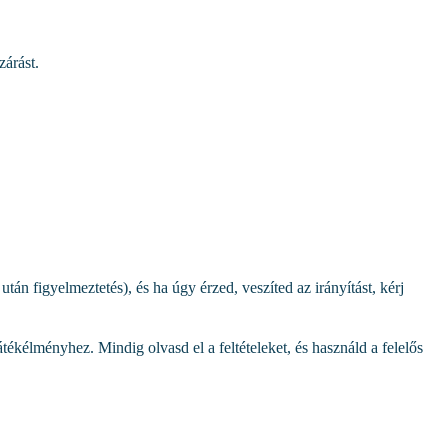
zárást.
után figyelmeztetés), és ha úgy érzed, veszíted az irányítást, kérj
tékélményhez. Mindig olvasd el a feltételeket, és használd a felelős