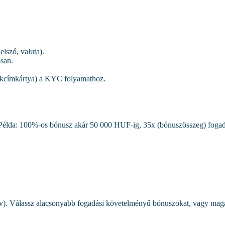
elszó, valuta).
osan.
lakcímkártya) a KYC folyamathoz.
élda: 100%-os bónusz akár 50 000 HUF-ig, 35x (bónuszösszeg) fogadási
v). Válassz alacsonyabb fogadási követelményű bónuszokat, vagy maga