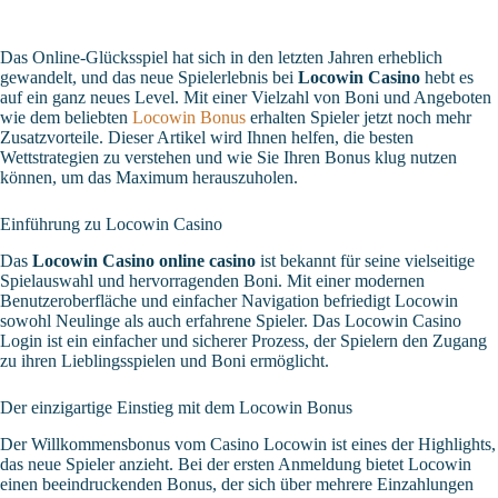
Das Online-Glücksspiel hat sich in den letzten Jahren erheblich
gewandelt, und das neue Spielerlebnis bei
Locowin Casino
hebt es
auf ein ganz neues Level. Mit einer Vielzahl von Boni und Angeboten
wie dem beliebten
Locowin Bonus
erhalten Spieler jetzt noch mehr
Zusatzvorteile. Dieser Artikel wird Ihnen helfen, die besten
Wettstrategien zu verstehen und wie Sie Ihren Bonus klug nutzen
können, um das Maximum herauszuholen.
Einführung zu Locowin Casino
Das
Locowin Casino online casino
ist bekannt für seine vielseitige
Spielauswahl und hervorragenden Boni. Mit einer modernen
Benutzeroberfläche und einfacher Navigation befriedigt Locowin
sowohl Neulinge als auch erfahrene Spieler. Das Locowin Casino
Login ist ein einfacher und sicherer Prozess, der Spielern den Zugang
zu ihren Lieblingsspielen und Boni ermöglicht.
Der einzigartige Einstieg mit dem Locowin Bonus
Der Willkommensbonus vom Casino Locowin ist eines der Highlights,
das neue Spieler anzieht. Bei der ersten Anmeldung bietet Locowin
einen beeindruckenden Bonus, der sich über mehrere Einzahlungen