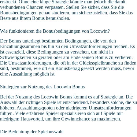
erstreckt. Ohne eine kluge Strategie könnte man jedoch die damit
verbundenen Chancen verpassen. Stellen Sie sicher, dass Sie die
Bonusbedingungen genau studieren, um sicherzustellen, dass Sie das
Beste aus Ihrem Bonus herausholen.
Wie funktionieren die Bonusbedingungen von Locowin?
Der Bonus unterliegt bestimmten Bedingungen, die von den
Einzahlungssummen bis hin zu den Umsatzanforderungen reichen. Es
ist essenziell, diese Bedingungen zu verstehen, um nicht in
Schwierigkeiten zu geraten oder am Ende seinen Bonus zu verlieren.
Die Umsatzanforderungen, die oft in der Glücksspielbranche zu finden
sind, bestimmen, wie oft ein Bonusbetrag gesetzt werden muss, bevor
eine Auszahlung möglich ist.
Strategien zur Nutzung des Locowin Bonus
Bei der Nutzung des Locowin Bonus kommt es auf Strategie an. Die
Auswahl der richtigen Spiele ist entscheidend, besonders solche, die zu
höheren Auszahlungsquoten oder niedrigeren Umsatzanforderungen
führen. Viele erfahrene Spieler spezialisieren sich auf Spiele mit
niedrigem Hausvorteil, um ihre Gewinnchance zu maximieren.
Die Bedeutung der Spielauswahl