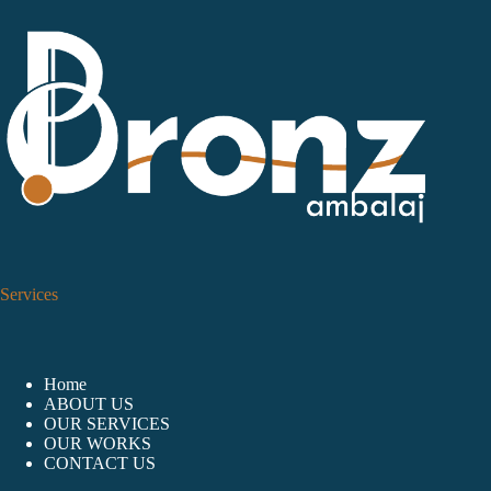
Services
Home
ABOUT US
OUR SERVICES
OUR WORKS
CONTACT US