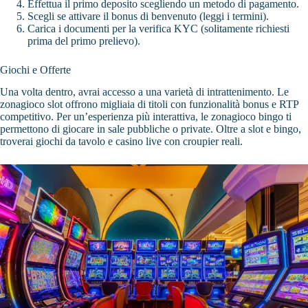
Effettua il primo deposito scegliendo un metodo di pagamento.
Scegli se attivare il bonus di benvenuto (leggi i termini).
Carica i documenti per la verifica KYC (solitamente richiesti
prima del primo prelievo).
Giochi e Offerte
Una volta dentro, avrai accesso a una varietà di intrattenimento. Le
zonagioco slot offrono migliaia di titoli con funzionalità bonus e RTP
competitivo. Per un’esperienza più interattiva, le zonagioco bingo ti
permettono di giocare in sale pubbliche o private. Oltre a slot e bingo,
troverai giochi da tavolo e casino live con croupier reali.